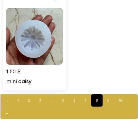
1,50
$
mini daisy
←
1
2
3
…
5
6
7
8
9
10
→