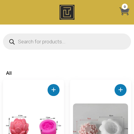
Skip
0
to
content
Products search
All
+
+